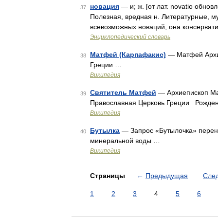
новация
— и; ж. [от лат. novatio обно
37
Полезная, вредная н. Литературные, му
всевозможных новаций, она консерват
Энциклопедический словарь
Матфей (Карпафакис)
— Матфей Архи
38
Греции …
Википедия
Святитель Матфей
— Архиепископ Ма
39
Православная Церковь Греции Рожде
Википедия
Бутылка
— Запрос «Бутылочка» перена
40
минеральной воды …
Википедия
Страницы
←
Предыдущая
Сле
1
2
3
4
5
6