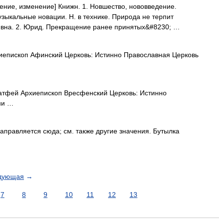
вление, изменение] Книжн. 1. Новшество, нововведение.
зыкальные новации. Н. в технике. Природа не терпит
ивна. 2. Юрид. Прекращение ранее принятых&#8230; …
епископ Афинский Церковь: Истинно Православная Церковь
тфей Архиепископ Вресфенский Церковь: Истинно
ни …
правляется сюда; см. также другие значения. Бутылка
дующая
→
7
8
9
10
11
12
13