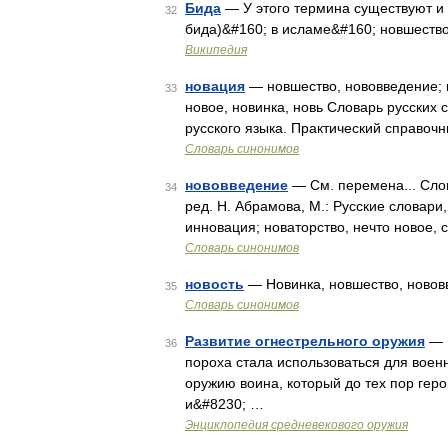
Бида
— У этого термина существуют и дру
32
бида)&#160; в исламе&#160; новшеств
Википедия
новация
— новшество, нововведение; но
33
новое, новинка, новь Словарь русских
русского языка. Практический справочн
Словарь синонимов
нововведение
— См. перемена... Сло
34
ред. Н. Абрамова, М.: Русские словари
инновация; новаторство, нечто новое, 
Словарь синонимов
новость
— Новинка, новшество, нововв
35
Словарь синонимов
Развитие огнестрельного оружия
— 
36
пороха стала использоваться для воен
оружию воина, который до тех пор гер
и&#8230; …
Энциклопедия средневекового оружия