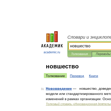
Словари и энциклоп
academic.ru
Толкования
Переводы
новшество
Толкование
Перевод
Книги
Нововведение
— новшество, доведен
31
модели или стандартизированного ме
изменений в рамках организации. Осн
Толковый словарь «Инновационная деятель