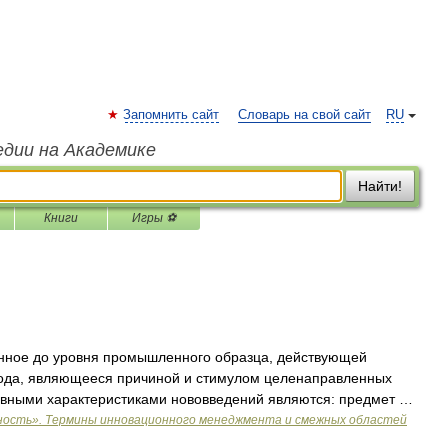
Запомнить сайт
Словарь на свой сайт
RU
едии на Академике
Найти!
Книги
Игры ⚽
ное до уровня промышленного образца, действующей
тода, являющееся причиной и стимулом целенаправленных
овными характеристиками нововведений являются: предмет …
ность». Термины инновационного менеджмента и смежных областей