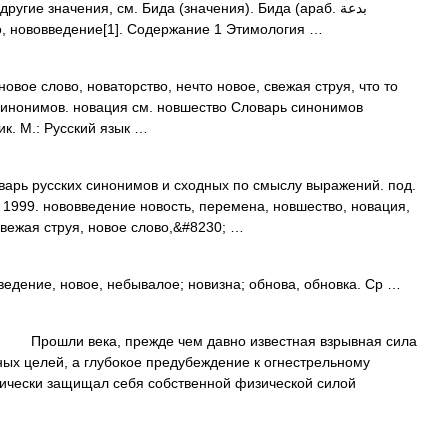
гие значения, см. Бида (значения). Бида (араб. بدعة‎‎
о, нововведение[1]. Содержание 1 Этимология …
вое слово, новаторство, нечто новое, свежая струя, что то
 синонимов. новация см. новшество Словарь синонимов
ик. М.: Русский язык …
варь русских синонимов и сходных по смыслу выражений. под.
, 1999. нововведение новость, перемена, новшество, новация,
свежая струя, новое слово,&#8230; …
едение, новое, небывалое; новизна; обнова, обновка. Ср …
Прошли века, прежде чем давно известная взрывная сила
ных целей, а глубокое предубеждение к огнестрельному
оически защищал себя собственной физической силой